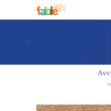
Avvi
Fe