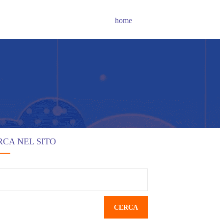
home
RCA NEL SITO
cerca
r: