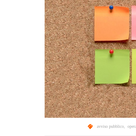
avviso pubblico
,
oper