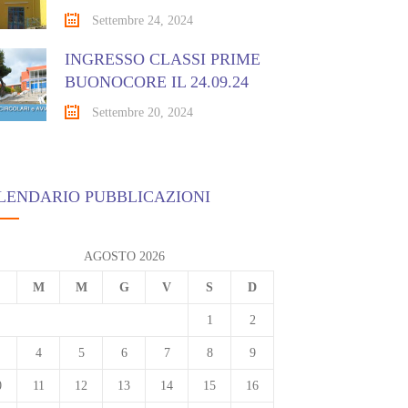
Settembre 24, 2024
INGRESSO CLASSI PRIME
BUONOCORE IL 24.09.24
Settembre 20, 2024
LENDARIO PUBBLICAZIONI
AGOSTO 2026
M
M
G
V
S
D
1
2
4
5
6
7
8
9
0
11
12
13
14
15
16