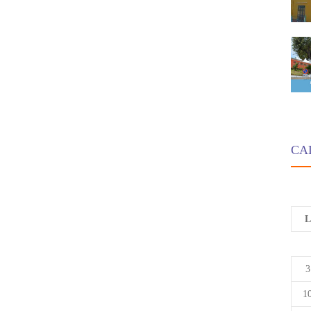
CA
L
3
1