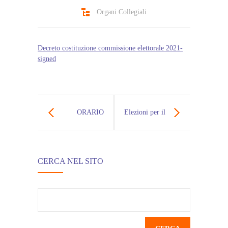
Organi Collegiali
Decreto costituzione commissione elettorale 2021-
signed
ORARIO
Elezioni per il
ATTIVITA’
rinnovo del
CERCA NEL SITO
DIDATTICHE –
Consiglio di
INGRESSO
Circolo
Ricerca
per:
CLASSI DAL 6