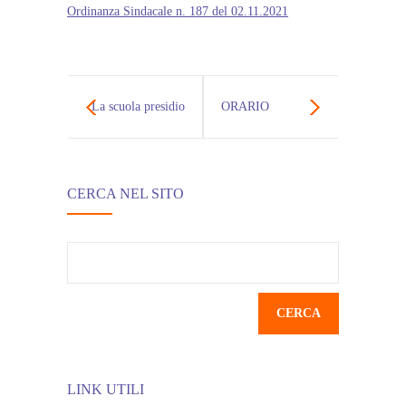
Ordinanza Sindacale n. 187 del 02.11.2021
La scuola presidio
ORARIO
di prevenzione
ATTIVITA’
CERCA NEL SITO
DIDATTICHE DA
LUNEDI’ 8
Ricerca
per:
NOVEMBRE
2021
LINK UTILI