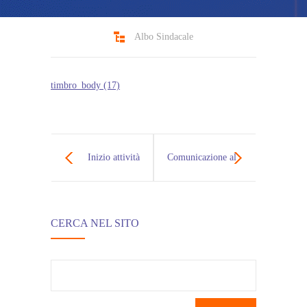
Albo Sindacale
timbro_body (17)
Inizio attività
Comunicazione al
didattiche anno
personale ATA e
CERCA NEL SITO
scolastico
Docenti -La Uil
2023/2024
Scuola della
Ricerca
per:
Campania